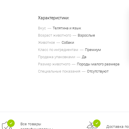
Характеристики:
Вкус
Телятина и язык
Возраст животного
Взрослые
Животное
Собаки
Класс по ингредиентам
Премиум
Продажа упаковками
Да
Размер животного
Породы малого размера
Специальные показания
Отсутствуют
Все товары
Доставка по