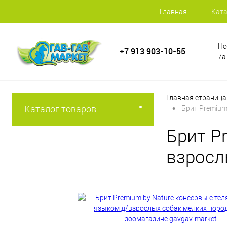
Главная
Ката
Но
+7 913 903-10-55
7а
Главная страница
•
Каталог товаров
Брит Premium
Брит P
взросл