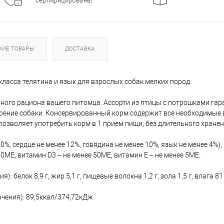
сертифицированы
ЖИЕ ТОВАРЫ
ДОСТАВКА
асса телятина и язык для взрослых собак мелких пород.
ого рациона вашего питомца. Ассорти из птицы с потрошками гар
рение собаки. Консервированный корм содержит все необходимые 
озволяет употребить корм в 1 прием пищи, без длительного хранен
 20%, сердце не менее 12%, говядина не менее 10%, язык не менее 4%)
00МЕ, витамин D3 – не менее 50ME, витамин Е – не менее 5МЕ.
: белок 8,9 г, жир 5,1 г, пищевые волокна 1,2 г, зола 1,5 г, влага 81
ачения): 89,5ккал/374,72кДж