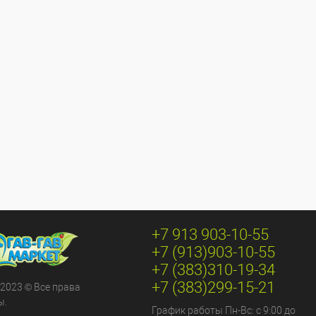
+7 913 903-10-55
+7 (913)903-10-55
+7 (383)310-19-34
+7 (383)299-15-21
 2023 © Все права
ы.
График работы Пн-Вс: с 9:00 до