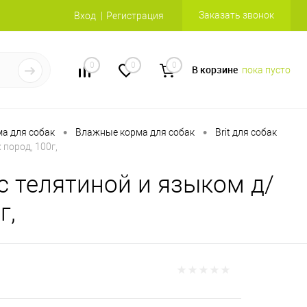
Заказать звонок
Вход
Регистрация
0
0
0
В корзине
пока пусто
•
•
а для собак
Влажные корма для собак
Brit для собак
 пород, 100г,
с телятиной и языком д/
г,