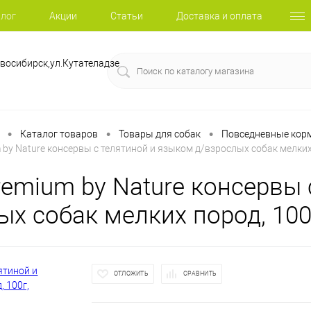
лог
Акции
Статьи
Доставка и оплата
восибирск,ул.Кутателадзе
•
•
•
Каталог товаров
Товары для собак
Повседневные корм
 by Nature консервы с телятиной и языком д/взрослых собак мелких
remium by Nature консервы 
ых собак мелких пород, 100
ОТЛОЖИТЬ
СРАВНИТЬ