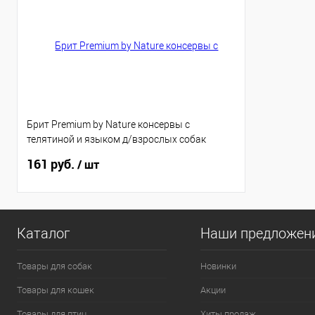
Брит Premium by Nature консервы с
телятиной и языком д/взрослых собак
мелких пород, 100г,
161 руб.
/ шт
Каталог
Наши предложен
Товары для собак
Новинки
Товары для кошек
Акции
Товары для птиц
Хиты продаж