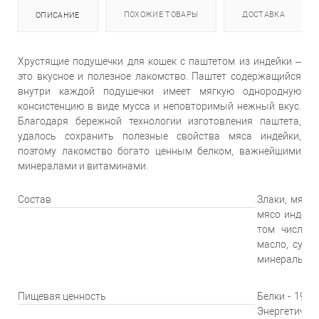
ПОХОЖИЕ ТОВАРЫ
ДОСТАВКА
ОПИСАНИЕ
Хрустящие подушечки для кошек с паштетом из индейки –
это вкусное и полезное лакомство. Паштет содержащийся
внутри каждой подушечки имеет мягкую однородную
консистенцию в виде мусса и неповторимый нежный вкус.
Благодаря бережной технологии изготовления паштета,
удалось сохранить полезные свойства мяса индейки,
поэтому лакомство богато ценным белком, важнейшими
минералами и витаминами.
Состав
Злаки, мясо 
мясо индейк
том числе 5
масло, сухо
минералы и 
Пищевая ценность
Белки - 19 г, 
Энергетическа