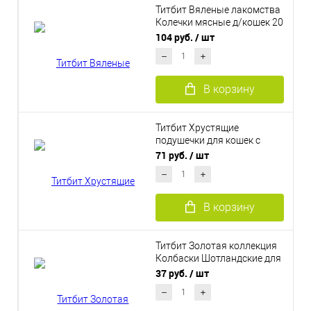
Титбит Вяленые лакомства
Колечки мясные д/кошек 20
гр
104 руб.
/ шт
В корзину
Титбит Хрустящие
подушечки для кошек с
паштетом из лосося 60 г
71 руб.
/ шт
В корзину
Титбит Золотая коллекция
Колбаски Шотландские для
кошек
37 руб.
/ шт