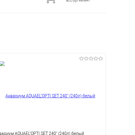
ассортимент
вариум AQUAEL"OPTI SET 240" (240л) белый