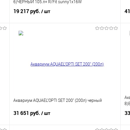
6)ЧЕРНЫЙ 105 л+ R/Fit sunny1х16W
19 217 руб.
41
/ шт
В корзину
Купить в 1 клик
В избранное
Ак
Аквариум AQUAEL"OPTI SET 200" (200л) черный
8)
31 651 руб.
33
/ шт