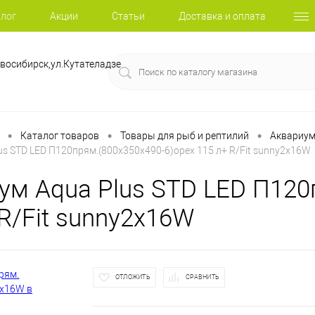
лог
Акции
Статьи
Доставка и оплата
восибирск,ул.Кутателадзе
•
•
•
Каталог товаров
Товары для рыб и рептилий
Аквариу
us STD LED П120прям.(800х350х490-6)орех 115 л+ R/Fit sunny2х16W
ум Aqua Plus STD LED П120
 R/Fit sunny2х16W
ОТЛОЖИТЬ
СРАВНИТЬ