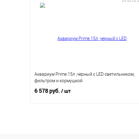
В корзину
Купить в 1 клик
В избранное
Аквариум Prime 15л ,черный.с LED светильником,
фильтром и кормушкой
6 578 руб.
/ шт
В корзину
Купить в 1 клик