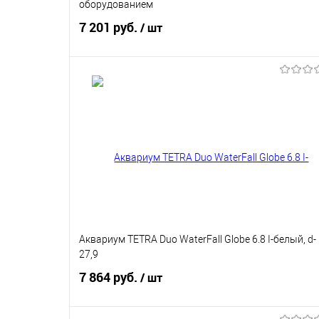
оборудованием
7 201 руб.
/ шт
В корзину
Купить в 1 клик
В избранное
Аквариум TETRA Duo WaterFall Globe 6.8 I-белый, d-
27,9
7 864 руб.
/ шт