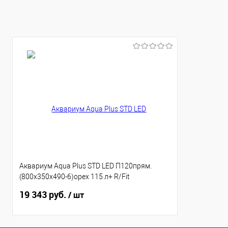
В избранное
Аквариум Aqua Plus STD LED П120прям.
(800х350х490-6)орех 115 л+ R/Fit
sunny2х16W
19 343 руб.
/ шт