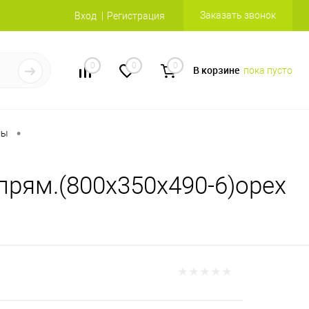
Заказать звонок
Вход
Регистрация
0
0
0
В корзине
пока пусто
•
мы
прям.(800х350х490-6)орех