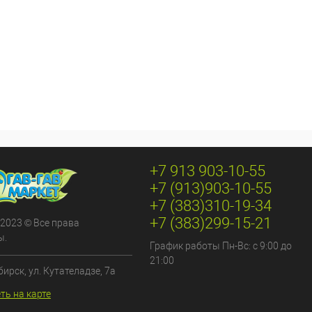
+7 913 903-10-55
+7 (913)903-10-55
+7 (383)310-19-34
+7 (383)299-15-21
 2023 © Все права
ы.
График работы Пн-Вс: с 9:00 до
21:00
бирск, ул. Кутателадзе, 7а
ть на карте