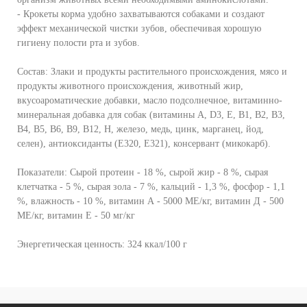
- Крокеты корма удобно захватываются собаками и создают
эффект механической чистки зубов, обеспечивая хорошую
гигиену полости рта и зубов.
Состав: Злаки и продукты растительного происхождения, мясо и
продукты животного происхождения, животный жир,
вкусоароматические добавки, масло подсолнечное, витаминно-
минеральная добавка для собак (витамины А, D3, Е, В1, В2, В3,
В4, В5, В6, В9, В12, Н, железо, медь, цинк, марганец, йод,
селен), антиоксиданты (Е320, Е321), консервант (микокарб).
Показатели: Сырой протеин - 18 %, сырой жир - 8 %, сырая
клетчатка - 5 %, сырая зола - 7 %, кальций - 1,3 %, фосфор - 1,1
%, влажность - 10 %, витамин А - 5000 МЕ/кг, витамин Д - 500
МЕ/кг, витамин Е - 50 мг/кг
Энергетическая ценность: 324 ккал/100 г