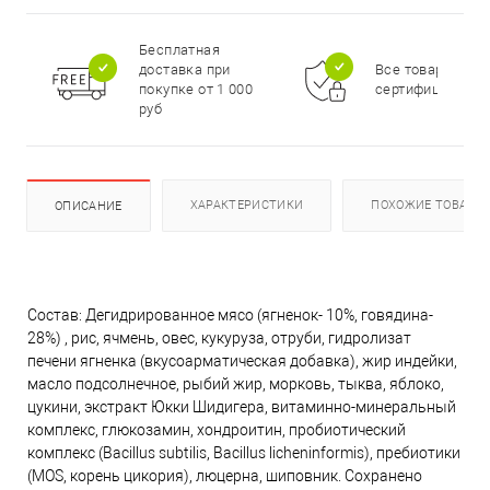
Бесплатная
доставка при
Все товары
покупке от 1 000
сертифицирова
руб
ХАРАКТЕРИСТИКИ
ПОХОЖИЕ ТОВАРЫ
ОПИСАНИЕ
Состав: Дегидрированное мясо (ягненок- 10%, говядина-
28%) , рис, ячмень, овес, кукуруза, отруби, гидролизат
печени ягненка (вкусоарматическая добавка), жир индейки,
масло подсолнечное, рыбий жир, морковь, тыква, яблоко,
цукини, экстракт Юкки Шидигера, витаминно-минеральный
комплекс, глюкозамин, хондроитин, пробиотический
комплекс (Bacillus subtilis, Bacillus licheninformis), пребиотики
(MOS, корень цикория), люцерна, шиповник. Сохранено