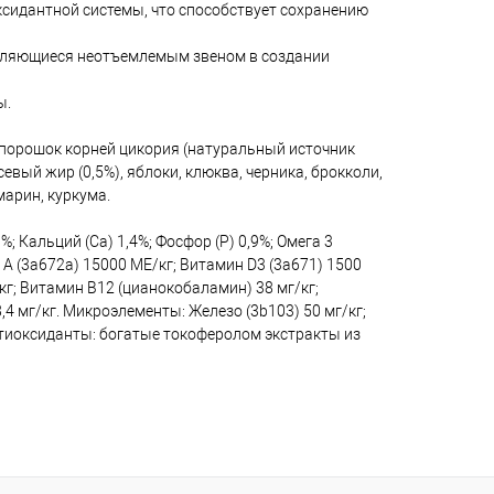
идантной системы, что способствует сохранению
вляющиеся неотъемлемым звеном в создании
ы.
а, порошок корней цикория (натуральный источник
вый жир (0,5%), яблоки, клюква, черника, брокколи,
марин, куркума.
 Кальций (Са) 1,4%; Фосфор (P) 0,9%; Омега 3
A (3a672a) 15000 МЕ/кг; Витамин D3 (3a671) 1500
г/кг; Витамин B12 (цианокобаламин) 38 мг/кг;
8,4 мг/кг. Микроэлементы: Железо (3b103) 50 мг/кг;
. Антиоксиданты: богатые токоферолом экстракты из