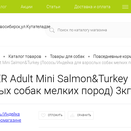
лог
Акции
Статьи
Доставка и оплата
восибирск,ул.Кутателадзе
•
•
•
Каталог товаров
Товары для собак
Повседневные корм
t Mini Salmon&Turkey (Лосось/Индейка для взрослых собак мелких п
R Adult Mini Salmon&Turkey
ых собак мелких пород) 3кг
ОТЛОЖИТЬ
СРАВНИТЬ