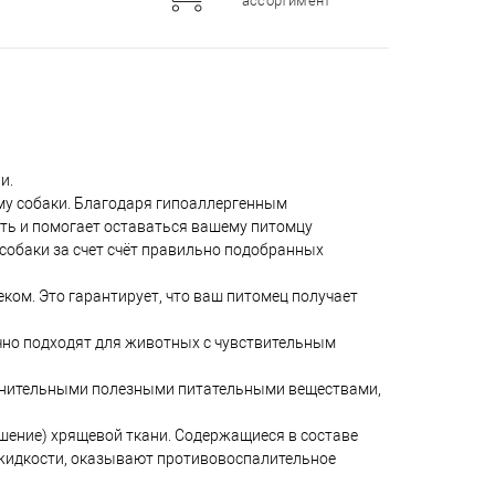
ассортимент
и.
му собаки. Благодаря гипоаллергенным
сть и помогает оставаться вашему питомцу
собаки за счет счёт правильно подобранных
ом. Это гарантирует, что ваш питомец получает
чно подходят для животных с чувствительным
олнительными полезными питательными веществами,
ние) хрящевой ткани. Содержащиеся в составе
 жидкости, оказывают противовоспалительное