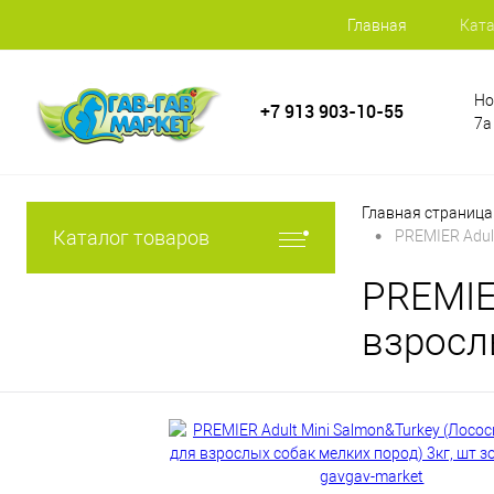
Главная
Ката
Но
+7 913 903-10-55
7а
Главная страница
•
Каталог товаров
PREMIER Adul
PREMIE
взросл