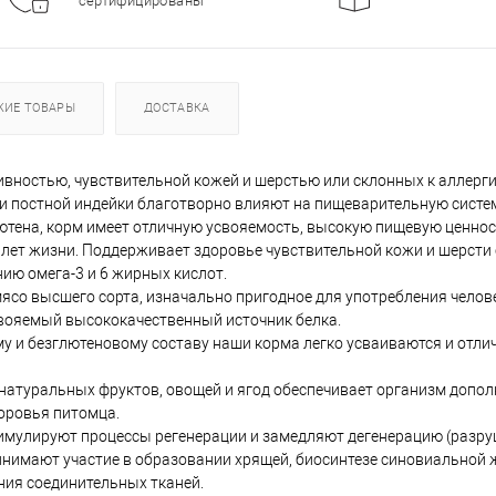
сертифицированы
ЖИЕ ТОВАРЫ
ДОСТАВКА
ивностью, чувствительной кожей и шерстью или склонных к аллерги
 и постной индейки благотворно влияют на пищеварительную систе
лютена, корм имеет отличную усвояемость, высокую пищевую ценно
ет жизни. Поддерживает здоровье чувствительной кожи и шерсти 
ию омега-3 и 6 жирных кислот.
о высшего сорта, изначально пригодное для употребления человек
свояемый высококачественный источник белка.
и безглютеновому составу наши корма легко усваиваются и отли
натуральных фруктов, овощей и ягод обеспечивает организм доп
оровья питомца.
лируют процессы регенерации и замедляют дегенерацию (разруше
инимают участие в образовании хрящей, биосинтезе синовиальной
ния соединительных тканей.