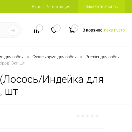
Заказать звонок
Вход
Регистрация
0
0
0
В корзине
пока пусто
•
•
а для собак
Сухие корма для собак
Premier для собак
ород) 3кг, шт
 (Лосось/Индейка для
, шт