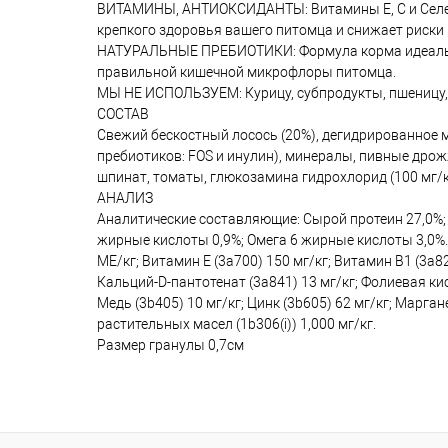
ВИТАМИНЫ, АНТИОКСИДАНТЫ: Витамины Е, С и Селен 
крепкого здоровья вашего питомца и снижает риск
НАТУРАЛЬНЫЕ ПРЕБИОТИКИ: Формула корма идеально
правильной кишечной микрофлоры питомца.
МЫ НЕ ИСПОЛЬЗУЕМ: Курицу, субпродукты, пшеницу, к
СОСТАВ
Свежий бескостный лосось (20%), дегидрированное мя
пребиотиков: FOS и инулин), минералы, пивные дрожж
шпинат, томаты, глюкозамина гидрохлорид (100 мг/кг
АНАЛИЗ
Аналитические составляющие: Сырой протеин 27,0%; Сы
жирные кислоты 0,9%; Омега 6 жирные кислоты 3,0%.
МЕ/кг; Витамин Е (3a700) 150 мг/кг; Витамин B1 (3a82
Кальций-D-пантотенат (3a841) 13 мг/кг; Фолиевая кисл
Медь (3b405) 10 мг/кг; Цинк (3b605) 62 мг/кг; Марган
растительных масел (1b306(i)) 1,000 мг/кг.
Размер гранулы 0,7см