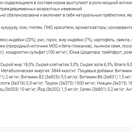
содержащиеся в составе корма выступают в роли мощной антиокс
и преждевременных возрастных изменений.
 сбалансирована и включает в себя натуральные пребиотики, я
укурузу, сою, глютен, ГМО, красители, ароматизаторы, консервант
со индейки (20%), рис, горох, жир индейки (7%), картофель, свекл
и (природный источник MOS и бета-глюканов), льняное семя, лососе
), хондроитин сульфат (100 мг/кг), Юкка Шидигера, грейпфрут, роз
рой жир 18,0%; Сырая клетчатка 3,0%; Сырая зола 6,5%; Влага 9,0%;
 Метаболическая энергия: 3844 ккал/кг. Пищевые добавки: Витамин 
1) 2 мг/кг; Витамин B2 (3a825i) 5,5 мг/кг; Витамин B6 (3a831) 1,5 м
ота (3a316) 0,3 мг/кг; Таурин (3a370) 1500 мг/кг; Ниацин (3a315) 1
ец (3b503) 10 мг/кг; Йод (3b202) 1,5 мг/кг; Селен (3b801) 0,2 мг/кг