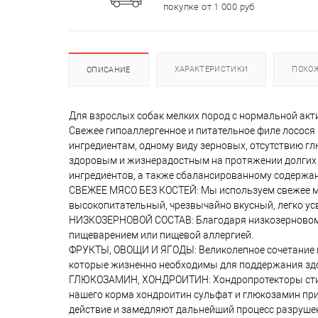
покупке от 1 000 руб
ХАРАКТЕРИСТИКИ
ПОХО
ОПИСАНИЕ
Для взрослых собак мелких пород с нормальной акт
Свежее гипоаллергенное и питательное филе лосося
ингредиентам, одному виду зерновых, отсутствию г
здоровым и жизнерадостным на протяжении долгих л
ингредиентов, а также сбалансированному содержан
СВЕЖЕЕ МЯСО БЕЗ КОСТЕЙ: Мы используем свежее мяс
высокопитательный, чрезвычайно вкусный, легко у
НИЗКОЗЕРНОВОЙ СОСТАВ: Благодаря низкозерновому 
пищеварением или пищевой аллергией.
ФРУКТЫ, ОВОЩИ И ЯГОДЫ: Великолепное сочетание 
которые жизненно необходимы для поддержания зд
ГЛЮКОЗАМИН, ХОНДРОИТИН: Хондропротекторы стиму
нашего корма хондроитин сульфат и глюкозамин пр
действие и замедляют дальнейший процесс разруше