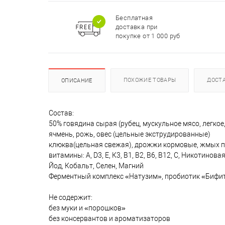
Бесплатная
доставка при
покупке от 1 000 руб
ПОХОЖИЕ ТОВАРЫ
ДОСТ
ОПИСАНИЕ
Состав:
50% говядина сырая (рубец, мускульное мясо, легкое,
ячмень, рожь, овес (цельные экструдированные)
клюква(цельная свежая), дрожжи кормовые, жмых по
витамины: А, D3, Е, К3, В1, В2, В6, В12, С, Никотин
Йод, Кобальт, Селен, Магний
Ферментный комплекс «Натузим», пробиотик «Бифит
Не содержит:
без муки и «порошков»
без консервантов и ароматизаторов