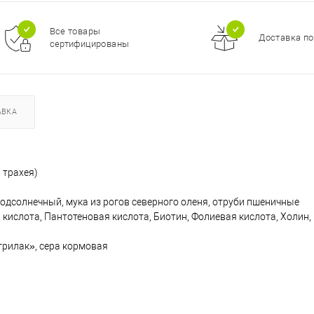
Все товары
Доставка по
сертифицированы
АВКА
 трахея)
дсолнечный, мука из рогов северного оленя, отруби пшеничные
овая кислота, Пантотеновая кислота, Биотин, Фолиевая кислота, Холин
рилак», сера кормовая