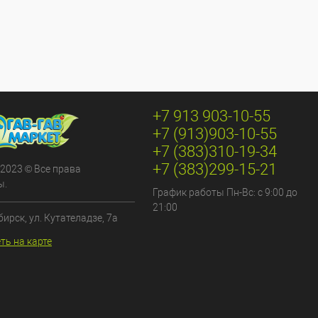
+7 913 903-10-55
+7 (913)903-10-55
+7 (383)310-19-34
+7 (383)299-15-21
 2023 © Все права
ы.
График работы Пн-Вс: с 9:00 до
21:00
бирск, ул. Кутателадзе, 7а
ть на карте