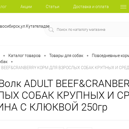
лог
Акции
Статьи
Доставка и оплата
восибирск,ул.Кутателадзе
•
•
•
Каталог товаров
Товары для собак
Повседневные корм
•
обак
LT BEEF&CRANBERRY КОРМ ДЛЯ ВЗРОСЛЫХ СОБАК КРУПНЫХ И СРЕ
Волк ADULT BEEF&CRANBE
ЛЫХ СОБАК КРУПНЫХ И С
ИНА С КЛЮКВОЙ 250гр