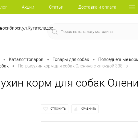
лог
Акции
Статьи
Доставка и оплата
восибирск,ул.Кутателадзе
•
•
•
Каталог товаров
Товары для собак
Повседневные корм
•
обак
Погрызухин корм для собак Оленина с клюквой 338 гр
ухин корм для собак Олени
ОТЛОЖИТЬ
СРАВНИТЬ