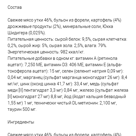
Состав
Свежее мясо утки 46%, бульон из форели, картофель (4%)
дрожжевые продукты (2%), минеральные соли, Юкка
Шидигера (0,025%).
Питательная ценность: сырой белок: 9,5%, сырая клетчатка:
0,2%, сырой жир: 5%, сырая зола: 2,5%, влага: 79%.
Энергетическая ценность: 982 ккал/кг.
Питательные добавки в одном кг: витамин A (ретинола
ацетат): 7,250 МЕ, витамин D3: 406 МЕ, витамин Е (альфа-
токоферола ацетат): 15 мг, селен (селенит натрия 0,09 мг):
0,04 мг, марганец (сульфат марганца моногидрат 26 мг): 8,4
мг/кг, цинк (оксид цинка 41,7 мг): 33,4 мг, медь (сульфат
меди [II] пентагидрат 3,3 мг) 0,84 мг, железо (сульфат железа
[II] моногидрат 27 мг) 8,8 мг, йод (йодат кальция безводный
1,55 мг) 1 мг, технически чистый DL-метионин: 2,100 мг,
таурин 500 мг.
Ингредиенты
Свежее мясо утки 46%, бульон из форели, картофель (4%)