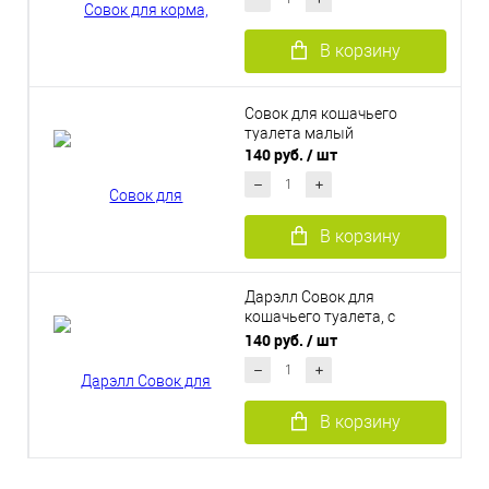
В корзину
Совок для кошачьего
туалета малый
140 руб.
/ шт
В корзину
Дарэлл Совок для
кошачьего туалета, с
крупными ячейками
140 руб.
/ шт
В корзину