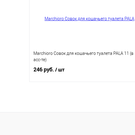
Купить в 1 клик
В избранное
Marchioro Совок для кошачьего туалета PALA 11 (в
асс-те)
246 руб.
/ шт
В корзину
Купить в 1 клик
В избранное