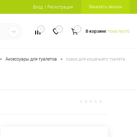
Заказать звонок
Вход
Регистрация
0
0
0
В корзине
пока пусто
•
•
Аксессуары для туалетов
совок для кошачьего туалета