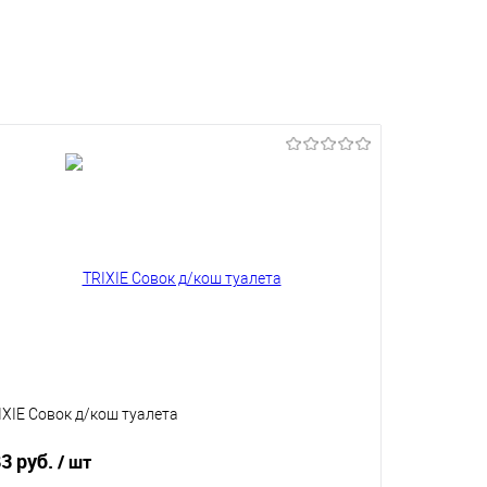
IXIE Совок д/кош туалета
3 руб.
/ шт