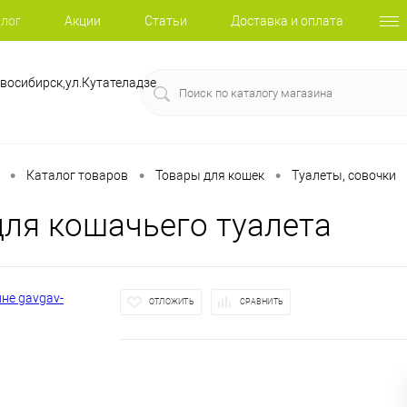
лог
Акции
Статьи
Доставка и оплата
восибирск,ул.Кутателадзе
•
•
•
Каталог товаров
Товары для кошек
Туалеты, совочки
для кошачьего туалета
ОТЛОЖИТЬ
СРАВНИТЬ