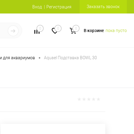
Заказать звонок
Вход
Регистрация
0
0
0
В корзине
пока пусто
•
и для аквариумов
Aquael Подставка BOWL 30