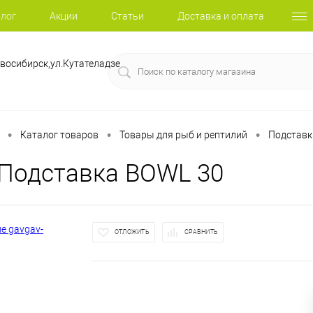
лог
Акции
Статьи
Доставка и оплата
восибирск,ул.Кутателадзе
•
•
•
Каталог товаров
Товары для рыб и рептилий
Подставк
 Подставка BOWL 30
ОТЛОЖИТЬ
СРАВНИТЬ