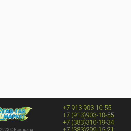
+7 913 903-10-55
+7 (913)903-10-55
+7 (383)310-19-34
+7 (383)299-15-21
 2023 © Все права